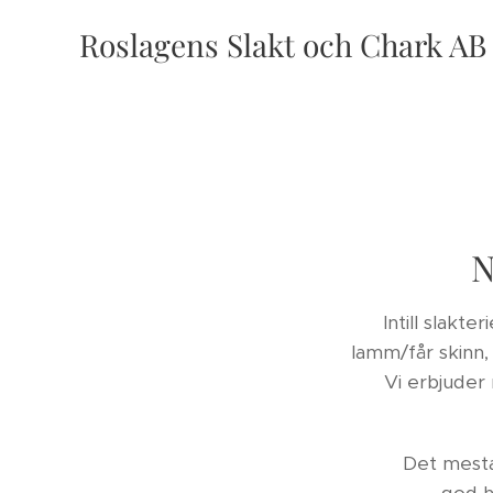
Roslagens Slakt och Chark A
N
Intill slakte
lamm/får skinn,
Vi erbjuder 
Det mesta 