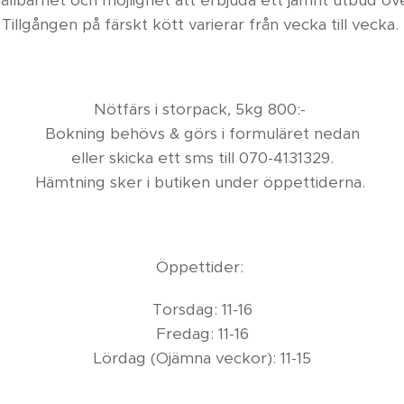
ållbarhet och möjlighet att erbjuda ett jämnt utbud öve
Tillgången på färskt kött varierar från vecka till vecka.
Nötfärs i storpack, 5kg 800:-
Bokning behövs & görs i formuläret nedan
eller skicka ett sms till 070-4131329.
Hämtning sker i butiken under öppettiderna.
Öppettider:
Torsdag: 11-16
Fredag: 11-16
Lördag (Ojämna veckor): 11-15