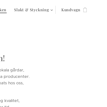
iken
Slakt & Styckning
Kundvagn
n!
lokala gårdar,
ala producenter.
kats hos oss,
g kvalitet,